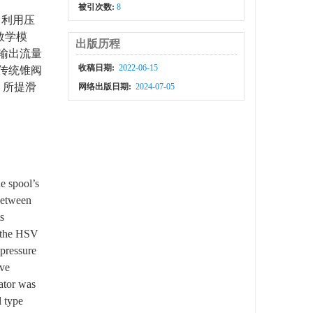
被引次数:
8
，利用压
数学模
出版历程
输出流量
收稿日期:
2022-06-15
于传统锥阀
。所提滑
网络出版日期:
2024-07-05
e spool’s
 between
s
t the HSV
 pressure
lve
uator was
 type