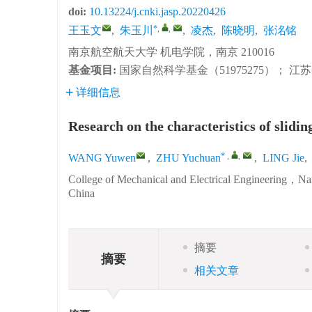
doi:
10.13224/j.cnki.jasp.20220426
*
,
,
王玉文
,
朱玉川
,
凌杰
,
陈晓明
,
张洺铭
南京航空航天大学 机电学院，南京 210016
基金项目:
国家自然科学基金（51975275）； 江苏
详细信息
Research on the characteristics of slidin
*
,
,
WANG Yuwen
,
ZHU Yuchuan
,
LING Jie
,
College of Mechanical and Electrical Engineering，N
China
摘要
摘要
相关文章