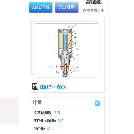
XML下载
导出引用
点击查看大图
图(17)
/
表(3)
计量
文章访问数:
715
HTML浏览量:
217
PDF量:
43