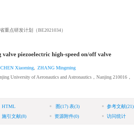
省重点研发计划（BE2021034）
g valve piezoelectric high-speed on/off valve
CHEN Xiaoming
,
ZHANG Mingming
anjing University of Aeronautics and Astronautics，Nanjing 210016，
HTML
图
(17)
表
(3)
参考文献
(21)
施引文献
(8)
资源附件
(0)
访问统计