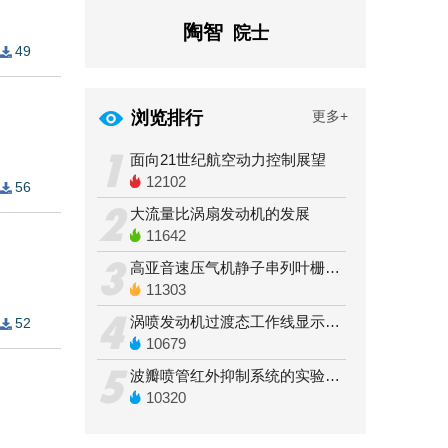
陶智
陈懋
教授
院士
49
浏览排行
更多+
1
面向21世纪航空动力控制展望
12102
56
2
大流量比涡扇发动机的发展
11642
3
高亚音速压气机静子串列叶栅试验研究
11303
4
涡喷发动机过渡态工作线显示仪及其应用
52
10679
5
波瓣喷管红外抑制系统的实验研究
10320