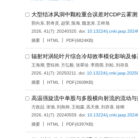
大型结冰风洞中颗粒重合误差对CDP云雾
郭向东
郭奇灵
赵荣
陈海
魏龙涛
王梓旭
,
,
,
,
,
2026, 41(7): 20240320.
doi:
10.13224/j.cnki.jasp.202
摘要
HTML
PDF(6824KB)
辐射对涡轮叶片综合冷却效率模化影响及修
王海潮
贾钰帅
方弘毅
张翠珍
李雨萌
刘松
刘存良
,
,
,
,
,
,
2026, 41(7): 20250211.
doi:
10.13224/j.cnki.jasp.202
摘要
HTML
PDF(2608KB)
高温强旋流中单股与多股横向射流的流动与
方政喆
张弛
刘舆帅
王柏森
高天衡
刘存喜
徐纲
,
,
,
,
,
,
2026, 41(7): 20240559.
doi:
10.13224/j.cnki.jasp.202
摘要
HTML
PDF(6397KB)