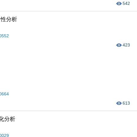
542
全性分析
40552
423
40664
613
化分析
50029