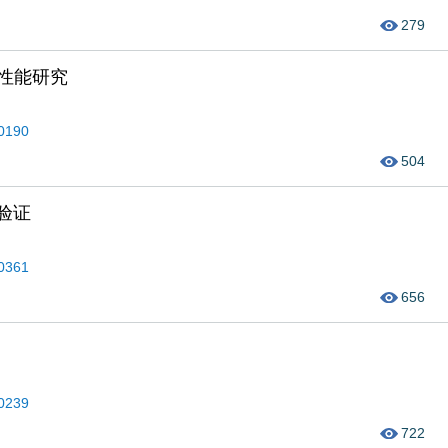
279
性能研究
40190
504
验证
50361
656
50239
722