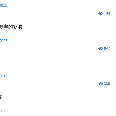
50011
宁榥
404
效率的影响
50005
647
50013
338
究
40676