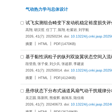
气动热力学与总体设计
试飞实测组合畸变下发动机稳定裕度损失评
高翔
胡汉哲
任丁丁
陈翔
杜紫岩
刘宇航
,
,
,
,
,
2026, 41(7): 20250234.
doi:
10.13224/j.cnki.jasp.202
摘要
HTML
PDF(1470KB)
基于黏性涡粒子的纵列双旋翼状态空间入流
段登燕
张子俊
刘少兵
张超群
李建波
,
,
,
,
2026, 41(7): 20250014.
doi:
10.13224/j.cnki.jasp.202
摘要
HTML
PDF(4124KB)
悬停状态下分布式涵道风扇气动干扰规律分
吴正园
陈新民
熊俊辉
杨旭东
陆佳南
,
,
,
,
2026, 41(7): 20240673.
doi:
10.13224/j.cnki.jasp.202
摘要
HTML
PDF(26749KB)