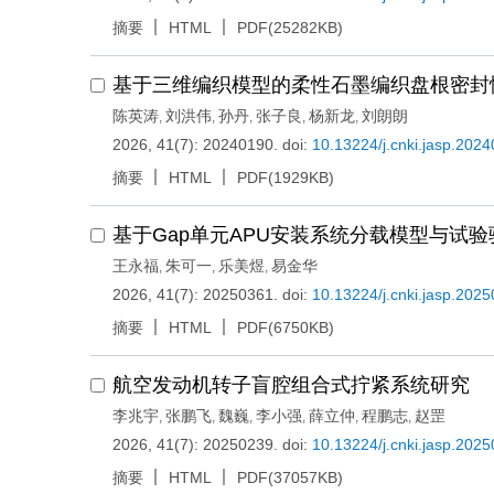
摘要
HTML
PDF(25282KB)
基于三维编织模型的柔性石墨编织盘根密封
陈英涛
刘洪伟
孙丹
张子良
杨新龙
刘朗朗
,
,
,
,
,
2026, 41(7): 20240190.
doi:
10.13224/j.cnki.jasp.202
摘要
HTML
PDF(1929KB)
基于Gap单元APU安装系统分载模型与试验
王永福
朱可一
乐美煜
易金华
,
,
,
2026, 41(7): 20250361.
doi:
10.13224/j.cnki.jasp.202
摘要
HTML
PDF(6750KB)
航空发动机转子盲腔组合式拧紧系统研究
李兆宇
张鹏飞
魏巍
李小强
薛立仲
程鹏志
赵罡
,
,
,
,
,
,
2026, 41(7): 20250239.
doi:
10.13224/j.cnki.jasp.202
摘要
HTML
PDF(37057KB)