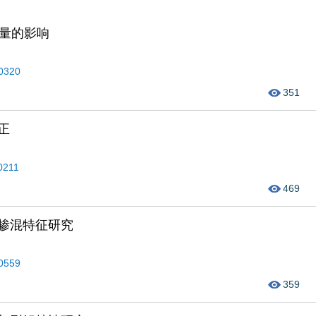
测量的影响
40320
351
正
50211
469
掺混特征研究
40559
359