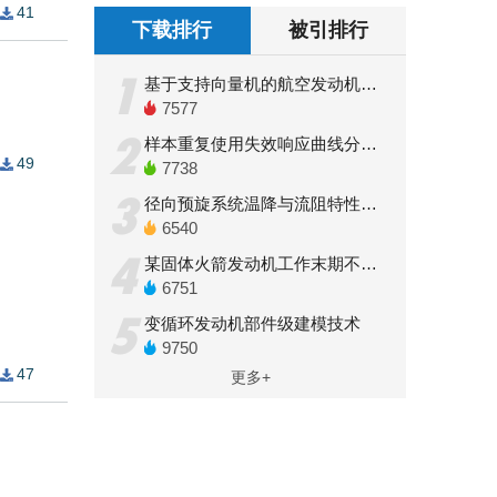
41
下载排行
被引排行
1
基于支持向量机的航空发动机转静碰摩部位诊断规则提取
7577
2
样本重复使用失效响应曲线分析结构可靠度方法
49
7738
3
径向预旋系统温降与流阻特性的数值研究
6540
4
某固体火箭发动机工作末期不稳定燃烧
6751
5
变循环发动机部件级建模技术
9750
47
更多+