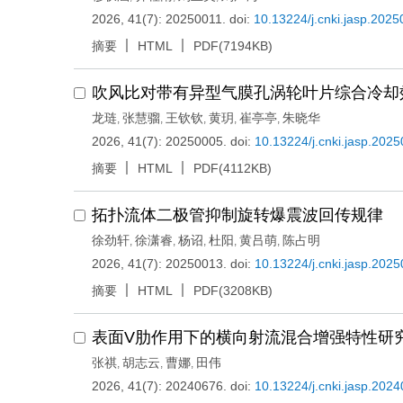
2026, 41(7): 20250011.
doi:
10.13224/j.cnki.jasp.202
摘要
HTML
PDF(7194KB)
吹风比对带有异型气膜孔涡轮叶片综合冷却
龙琏
张慧骝
王钦钦
黄玥
崔亭亭
朱晓华
,
,
,
,
,
2026, 41(7): 20250005.
doi:
10.13224/j.cnki.jasp.202
摘要
HTML
PDF(4112KB)
拓扑流体二极管抑制旋转爆震波回传规律
徐劲轩
徐潇睿
杨诏
杜阳
黄吕萌
陈占明
,
,
,
,
,
2026, 41(7): 20250013.
doi:
10.13224/j.cnki.jasp.202
摘要
HTML
PDF(3208KB)
表面V肋作用下的横向射流混合增强特性研
张祺
胡志云
曹娜
田伟
,
,
,
2026, 41(7): 20240676.
doi:
10.13224/j.cnki.jasp.202