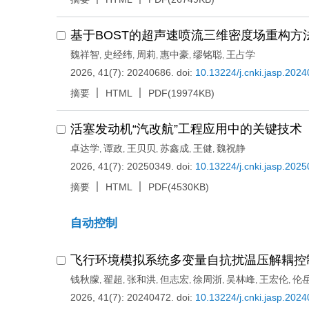
基于BOST的超声速喷流三维密度场重构方
魏祥智
史经纬
周莉
惠中豪
缪铭聪
王占学
,
,
,
,
,
2026, 41(7): 20240686.
doi:
10.13224/j.cnki.jasp.202
摘要
HTML
PDF(19974KB)
活塞发动机“汽改航”工程应用中的关键技术
卓达学
谭政
王贝贝
苏鑫成
王健
魏祝静
,
,
,
,
,
2026, 41(7): 20250349.
doi:
10.13224/j.cnki.jasp.202
摘要
HTML
PDF(4530KB)
自动控制
飞行环境模拟系统多变量自抗扰温压解耦控
钱秋朦
翟超
张和洪
但志宏
徐周浙
吴林峰
王宏伦
伦
,
,
,
,
,
,
,
2026, 41(7): 20240472.
doi:
10.13224/j.cnki.jasp.202