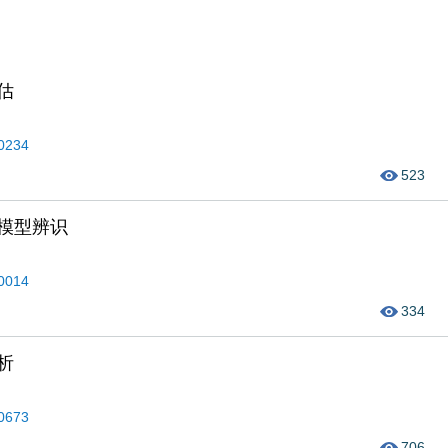
估
50234
523
模型辨识
50014
334
析
40673
706