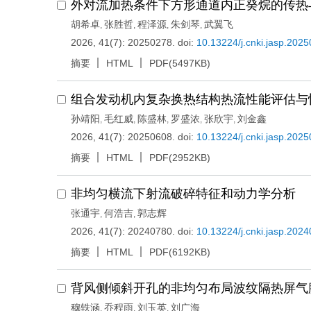
外对流加热条件下方形通道内正癸烷的传热
胡希卓
张胜哲
程泽源
朱剑琴
武翼飞
,
,
,
,
2026, 41(7): 20250278.
doi:
10.13224/j.cnki.jasp.202
摘要
HTML
PDF(5497KB)
组合发动机内复杂换热结构热流性能评估与
孙靖阳
毛红威
陈盛林
罗盛浓
张欣宇
刘金鑫
,
,
,
,
,
2026, 41(7): 20250608.
doi:
10.13224/j.cnki.jasp.202
摘要
HTML
PDF(2952KB)
非均匀横流下射流破碎特征和动力学分析
张通宇
何浩吉
郭志辉
,
,
2026, 41(7): 20240780.
doi:
10.13224/j.cnki.jasp.202
摘要
HTML
PDF(6192KB)
背风侧倾斜开孔的非均匀布局波纹隔热屏气
穆轶涵
乔程雨
刘玉英
刘广海
,
,
,