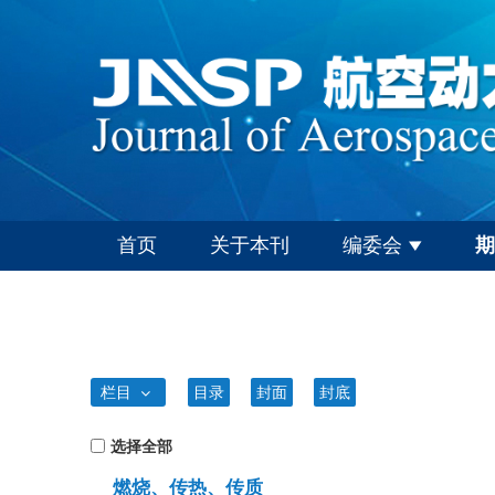
首页
关于本刊
编委会
期
栏目
目录
封面
封底
选择全部
燃烧、传热、传质