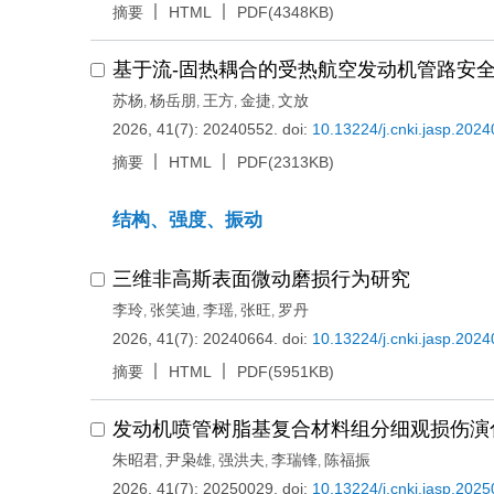
摘要
HTML
PDF(4348KB)
基于流-固热耦合的受热航空发动机管路安
苏杨
杨岳朋
王方
金捷
文放
,
,
,
,
2026, 41(7): 20240552.
doi:
10.13224/j.cnki.jasp.202
摘要
HTML
PDF(2313KB)
结构、强度、振动
三维非高斯表面微动磨损行为研究
李玲
张笑迪
李瑶
张旺
罗丹
,
,
,
,
2026, 41(7): 20240664.
doi:
10.13224/j.cnki.jasp.202
摘要
HTML
PDF(5951KB)
发动机喷管树脂基复合材料组分细观损伤演
朱昭君
尹枭雄
强洪夫
李瑞锋
陈福振
,
,
,
,
2026, 41(7): 20250029.
doi:
10.13224/j.cnki.jasp.202