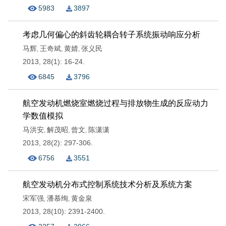
5983
3897
考虑几何偏心的斜齿轮耦合转子系统振动响应分析
马辉
王奇斌
黄婧
张义民
,
,
,
2013, 28(1): 16-24.
6845
3796
航空发动机燃烧室燃烧过程与排放物生成的反应动力
学数值模拟
马洪安
解茂昭
曾文
陈潇潇
,
,
,
2013, 28(2): 297-306.
6756
3551
航空发动机分布式控制系统技术分析及系统方案
宋军强
潘慕绚
黄金泉
,
,
2013, 28(10): 2391-2400.