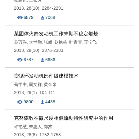
张建超
王锁芳
,
2013, 28(10): 2284-2291.
6579
7068
某固体火箭发动机工作末期不稳定燃烧
苏万兴
李世鹏
张峤
赵艳栋
叶青青
王宁飞
,
,
,
,
,
2013, 28(10): 2376-2383.
6787
6686
变循环发动机部件级建模技术
苟学中
周文祥
黄金泉
,
,
2013, 28(1): 104-111.
9800
4438
克努森数在微尺度相似流动特性研究中的作用
许艳芝
朱惠人
郑杰
,
,
2013, 28(8): 1752-1758.