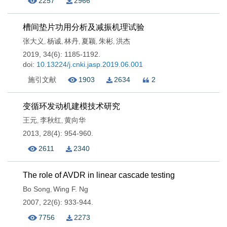
2257
2966
槽间垫片功用分析及减振机理试验
张大义
杨诚
林丹
夏颖
朱彬
洪杰
,
,
,
,
,
2019, 34(6): 1185-1192.
doi:
10.13224/j.cnki.jasp.2019.06.001
施引文献
1903
2634
2
变循环发动机建模技术研究
王元
李秋红
黄向华
,
,
2013, 28(4): 954-960.
2611
2340
The role of AVDR in linear cascade testing
Bo Song
Wing F. Ng
,
2007, 22(6): 933-944.
7756
2273