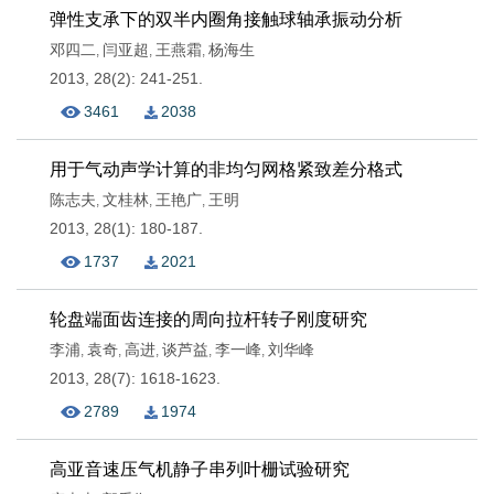
弹性支承下的双半内圈角接触球轴承振动分析
邓四二
闫亚超
王燕霜
杨海生
,
,
,
2013, 28(2): 241-251.
3461
2038
用于气动声学计算的非均匀网格紧致差分格式
陈志夫
文桂林
王艳广
王明
,
,
,
2013, 28(1): 180-187.
1737
2021
轮盘端面齿连接的周向拉杆转子刚度研究
李浦
袁奇
高进
谈芦益
李一峰
刘华峰
,
,
,
,
,
2013, 28(7): 1618-1623.
2789
1974
高亚音速压气机静子串列叶栅试验研究