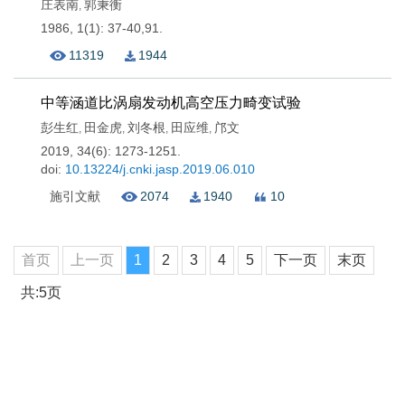
庄表南
郭秉衡
,
1986, 1(1): 37-40,91.
11319
1944
中等涵道比涡扇发动机高空压力畸变试验
彭生红
田金虎
刘冬根
田应维
邝文
,
,
,
,
2019, 34(6): 1273-1251.
doi:
10.13224/j.cnki.jasp.2019.06.010
施引文献
2074
1940
10
首页
上一页
1
2
3
4
5
下一页
末页
共:5页