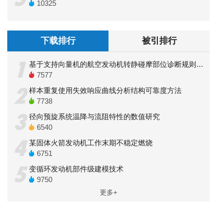
10325
下载排行
被引排行
1
基于支持向量机的航空发动机转静碰摩部位诊断规则提取
7577
2
样本重复使用失效响应曲线分析结构可靠度方法
7738
3
径向预旋系统温降与流阻特性的数值研究
6540
4
某固体火箭发动机工作末期不稳定燃烧
6751
5
变循环发动机部件级建模技术
9750
更多+