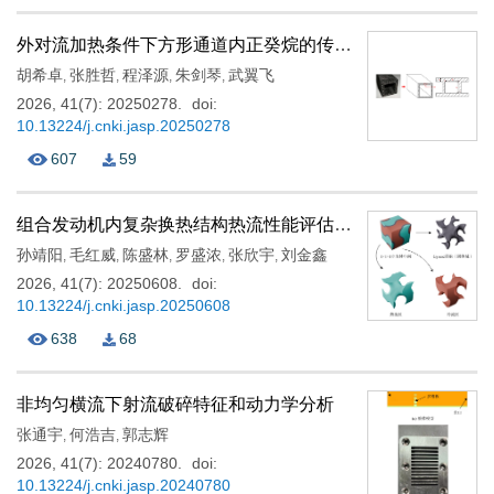
外对流加热条件下方形通道内正癸烷的传热与裂解特性研究
胡希卓
张胜哲
程泽源
朱剑琴
武翼飞
,
,
,
,
2026, 41(7): 20250278.
doi:
10.13224/j.cnki.jasp.20250278
607
59
组合发动机内复杂换热结构热流性能评估与快速预测方法
孙靖阳
毛红威
陈盛林
罗盛浓
张欣宇
刘金鑫
,
,
,
,
,
2026, 41(7): 20250608.
doi:
10.13224/j.cnki.jasp.20250608
638
68
非均匀横流下射流破碎特征和动力学分析
张通宇
何浩吉
郭志辉
,
,
2026, 41(7): 20240780.
doi:
10.13224/j.cnki.jasp.20240780