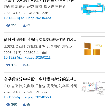
郭向东
郭奇灵
赵荣
陈海
魏龙涛
王梓旭
,
,
,
,
,
2026, 41(7): 20240320.
doi:
10.13224/j.cnki.jasp.20240320
351
63
辐射对涡轮叶片综合冷却效率模化影响及修正
王海潮
贾钰帅
方弘毅
张翠珍
李雨萌
刘松
刘存良
,
,
,
,
,
,
2026, 41(7): 20250211.
doi:
10.13224/j.cnki.jasp.20250211
471
81
高温强旋流中单股与多股横向射流的流动与掺混特征研究
方政喆
张弛
刘舆帅
王柏森
高天衡
刘存喜
徐纲
,
,
,
,
,
,
2026, 41(7): 20240559.
doi:
10.13224/j.cnki.jasp.20240559
360
55