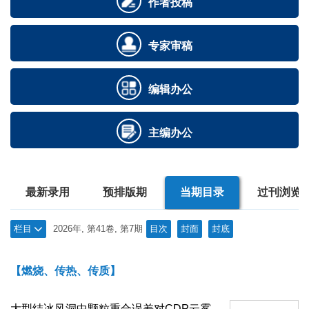
作者投稿
专家审稿
编辑办公
主编办公
最新录用
预排版期
当期目录
过刊浏览
栏目
2026年, 第41卷, 第7期
目次
封面
封底
【燃烧、传热、传质】
大型结冰风洞中颗粒重合误差对CDP云雾测量的影响