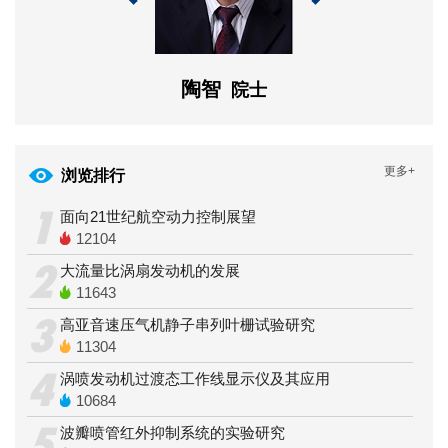
陶智
陈懋
教授
院士
更多+
浏览排行
1
面向21世纪航空动力控制展望
12104
2
大流量比涡扇发动机的发展
11643
3
高亚音速压气机静子串列叶栅试验研究
11304
4
涡喷发动机过渡态工作线显示仪及其应用
10684
5
波瓣喷管红外抑制系统的实验研究