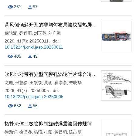
261
57
背风侧倾斜开孔的非均匀布局波纹隔热屏气膜冷却特性研究
穆轶涵
乔程雨
刘玉英
刘广海
,
,
,
2026, 41(7): 20250011.
doi:
10.13224/j.cnki.jasp.20250011
405
49
吹风比对带有异型气膜孔涡轮叶片综合冷却效率的影响
龙琏
张慧骝
王钦钦
黄玥
崔亭亭
朱晓华
,
,
,
,
,
2026, 41(7): 20250005.
doi:
10.13224/j.cnki.jasp.20250005
652
56
拓扑流体二极管抑制旋转爆震波回传规律
徐劲轩
徐潇睿
杨诏
杜阳
黄吕萌
陈占明
,
,
,
,
,