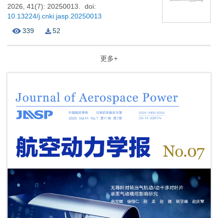
2026, 41(7): 20250013.
doi:
10.13224/j.cnki.jasp.20250013
339
52
更多+