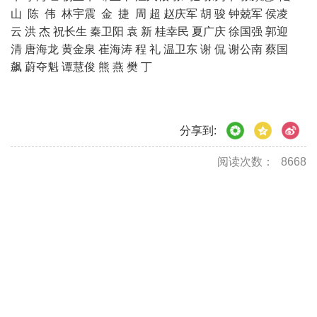
山 陈 伟 林宇震 金 捷 周 超 赵庆军 胡 骏 钟兢军 侯凌
云 洪 杰 祝长生 秦卫阳 袁 新 桂幸民 夏广庆 徐国强 郭迎
清 唐海龙 黄金泉 崔海涛 程 礼 温卫东 谢 侃 谢公南 蔡国
飙 蔚夺魁 谭慧俊 熊 燕 樊 丁
分享到:
阅读次数：
8668