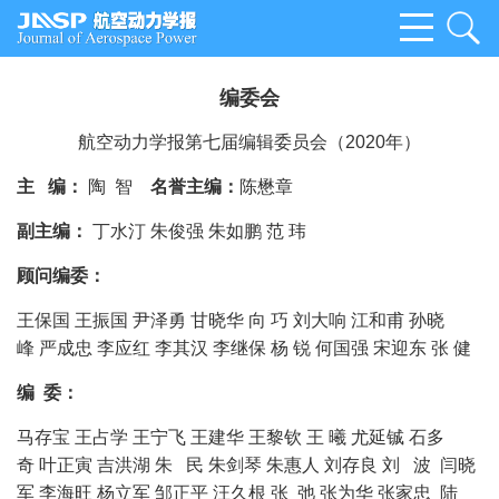
编委会
航空动力学报第七届编辑委员会（2020年）
主 编：
陶 智
名誉主编：
陈懋章
副主编：
丁水汀 朱俊强 朱如鹏 范 玮
顾问编委：
王保国 王振国 尹泽勇 甘晓华 向 巧 刘大响 江和甫 孙晓
峰 严成忠 李应红 李其汉 李继保 杨 锐 何国强 宋迎东 张 健
编 委：
马存宝 王占学 王宁飞 王建华 王黎钦 王 曦 尤延铖 石多
奇 叶正寅 吉洪湖 朱 民 朱剑琴 朱惠人 刘存良 刘 波 闫晓
军 李海旺 杨立军 邹正平 汪久根 张 弛 张为华 张家忠 陆