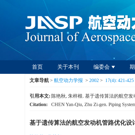
首页
关于本刊
编委会
期
文章导航
>
航空动力学报
>
2002
>
17(4): 421-425
引用本文:
陈艳秋, 朱梓根. 基于遗传算法的航空发动机管路优
Citation:
CHEN Yan-Qiu, Zhu Zi-gen. Piping System 
基于遗传算法的航空发动机管路优化设