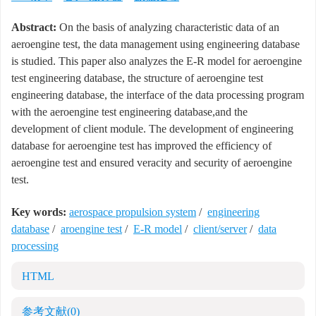
Abstract:
On the basis of analyzing characteristic data of an
aeroengine test, the data management using engineering database
is studied. This paper also analyzes the E-R model for aeroengine
test engineering database, the structure of aeroengine test
engineering database, the interface of the data processing program
with the aeroengine test engineering database,and the
development of client module. The development of engineering
database for aeroengine test has improved the efficiency of
aeroengine test and ensured veracity and security of aeroengine
test.
Key words:
aerospace propulsion system
/
engineering
database
/
aroengine test
/
E-R model
/
client/server
/
data
processing
HTML
参考文献
(0)