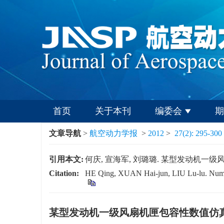
首页
关于本刊
编委会
期
文章导航
>
航空动力学报
>
2012
>
27(2): 295-300
引用本文:
何庆, 宣海军, 刘璐璐. 某型发动机一级风扇机匣
Citation:
HE Qing, XUAN Hai-jun, LIU Lu-lu. Numerica
某型发动机一级风扇机匣包容性数值仿