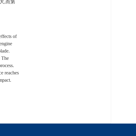
大,而第
ffects of
-engine
blade.
. The
process.
rce reaches
mpact.