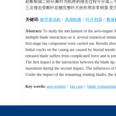
处断裂成二部分;断叶与机匣的撞击过程可分成三个
三次撞击受断叶后侧完整叶片的作用非常明显.受完
关键词:
航空发动机
/
风扇机匣
/
叶片包容
/
数值
Abstract:
To study the mechanism of the aero-engine f
multiple blade interaction on it, several numerical simu
first-stage fan component were carried out. Results show
Initial cracks on the casing are caused by biaxial tensile 
released blade suffers from complicated force and is to
The first impact is the interaction between the blade tip
maximum during the second impact. The influences of th
Under the impact of the remaining rotating blades, the i
Key words:
aero-engine
/
fan case
/
blade containmen