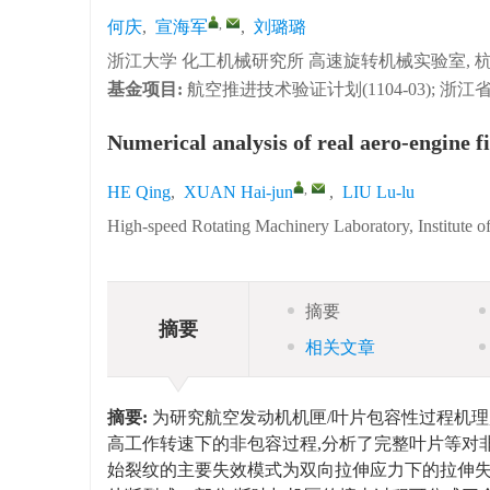
,
何庆
,
宣海军
,
刘璐璐
浙江大学 化工机械研究所 高速旋转机械实验室, 杭州 
基金项目:
航空推进技术验证计划(1104-03); 浙江省
Numerical analysis of real aero-engine f
,
HE Qing
,
XUAN Hai-jun
,
LIU Lu-lu
High-speed Rotating Machinery Laboratory, Institute 
摘要
摘要
相关文章
摘要:
为研究航空发动机机匣/叶片包容性过程机理
高工作转速下的非包容过程,分析了完整叶片等对非
始裂纹的主要失效模式为双向拉伸应力下的拉伸失