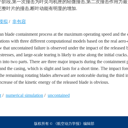
阶段,第一次撞击为叶尖与机匣的轻微撞击,第二次撞击作用力最
整叶片的撞击,断叶动能有明显的增加.
模拟
/
非包容
an blade containment process at the maximum operating speed and the e
lations with three different computational models based on the real aero
 that uncontained failure is observed under the impact of the released 
stresses, and large-scale tearing is likely to arise along the initial cracks
rn into two parts. There are three major impacts during the containment 
 and the casing, which is slight and lasts for a short time. The impact fo
e remaining rotating blades afterward are noticeable during the third i
ncrease of the kinetic energy of the released blade is obvious.
t
/
numerical simulation
/
uncontained
版权所有 © 《航空动力学报》编辑部