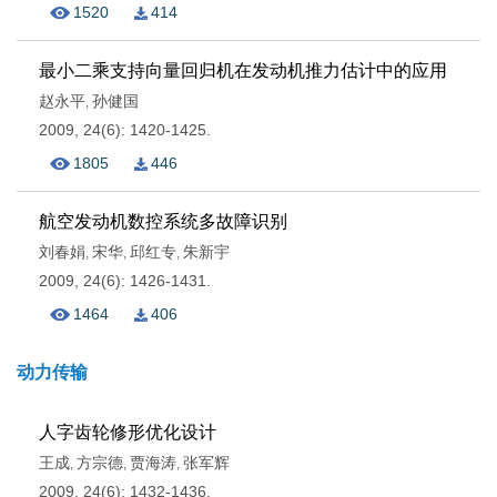
1520
414
最小二乘支持向量回归机在发动机推力估计中的应用
赵永平
孙健国
,
2009, 24(6): 1420-1425.
1805
446
航空发动机数控系统多故障识别
刘春娟
宋华
邱红专
朱新宇
,
,
,
2009, 24(6): 1426-1431.
1464
406
动力传输
人字齿轮修形优化设计
王成
方宗德
贾海涛
张军辉
,
,
,
2009, 24(6): 1432-1436.