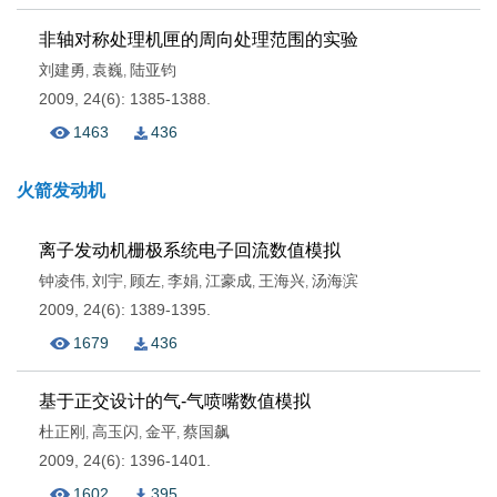
非轴对称处理机匣的周向处理范围的实验
刘建勇
袁巍
陆亚钧
,
,
2009, 24(6): 1385-1388.
1463
436
火箭发动机
离子发动机栅极系统电子回流数值模拟
钟凌伟
刘宇
顾左
李娟
江豪成
王海兴
汤海滨
,
,
,
,
,
,
2009, 24(6): 1389-1395.
1679
436
基于正交设计的气-气喷嘴数值模拟
杜正刚
高玉闪
金平
蔡国飙
,
,
,
2009, 24(6): 1396-1401.
1602
395