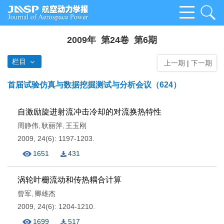
2009年 第24卷 第6期
栏目
上一期
|
下一期
首届试验仿真与数据挖掘测试与分析会议（624）
自激励旋进射流冲击冷却的对流换热特性
周静伟
耿丽萍
王玉刚
,
,
2009, 24(6): 1197-1203.
1651
431
涡轮叶栅流动和传热耦合计算
曾军
卿雄杰
,
2009, 24(6): 1204-1210.
1699
517