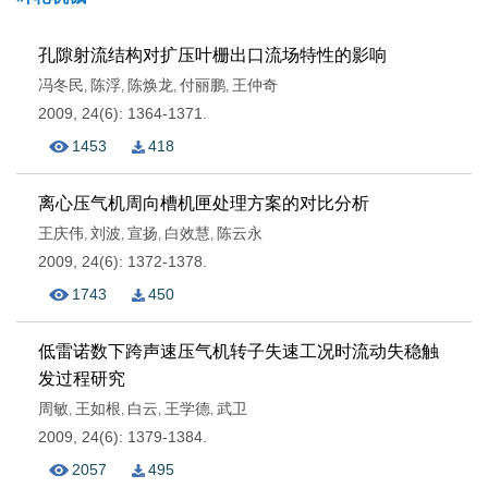
孔隙射流结构对扩压叶栅出口流场特性的影响
冯冬民
陈浮
陈焕龙
付丽鹏
王仲奇
,
,
,
,
2009, 24(6): 1364-1371.
1453
418
离心压气机周向槽机匣处理方案的对比分析
王庆伟
刘波
宣扬
白效慧
陈云永
,
,
,
,
2009, 24(6): 1372-1378.
1743
450
低雷诺数下跨声速压气机转子失速工况时流动失稳触
发过程研究
周敏
王如根
白云
王学德
武卫
,
,
,
,
2009, 24(6): 1379-1384.
2057
495