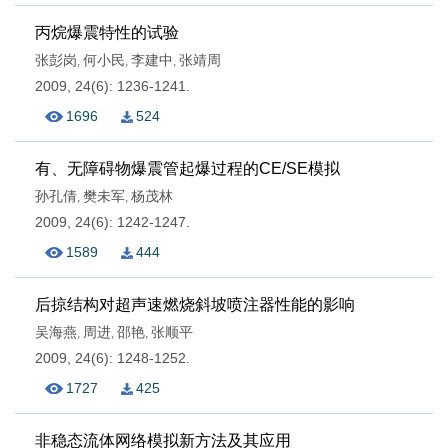
丙烷爆震特性的试验
张彭岗
何小民
李建中
张靖周
,
,
,
2009, 24(6): 1236-1241.
1696
524
有、无障碍物爆震管起爆过程的CE/SE模拟
孙孔倩
樊未军
杨茂林
,
,
2009, 24(6): 1242-1247.
1589
444
后掠结构对超声速燃烧斜坡喷注器性能的影响
吴海燕
周进
邵艳
张顺平
,
,
,
2009, 24(6): 1248-1252.
1727
425
非稳态流体网络模拟新方法及其应用