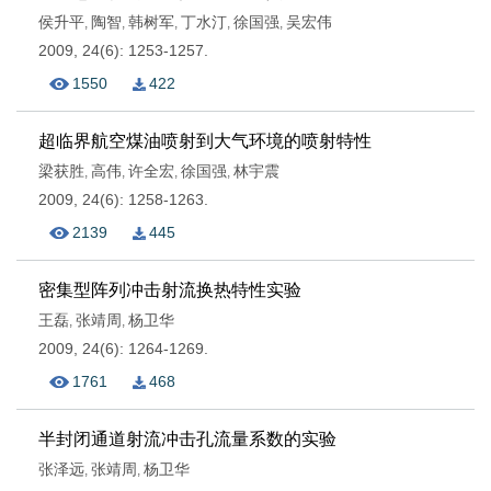
侯升平
陶智
韩树军
丁水汀
徐国强
吴宏伟
,
,
,
,
,
2009, 24(6): 1253-1257.
1550
422
超临界航空煤油喷射到大气环境的喷射特性
梁获胜
高伟
许全宏
徐国强
林宇震
,
,
,
,
2009, 24(6): 1258-1263.
2139
445
密集型阵列冲击射流换热特性实验
王磊
张靖周
杨卫华
,
,
2009, 24(6): 1264-1269.
1761
468
半封闭通道射流冲击孔流量系数的实验
张泽远
张靖周
杨卫华
,
,