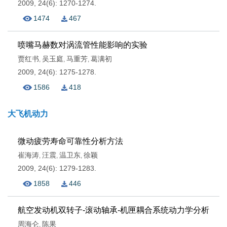
2009, 24(6): 1270-1274.
1474
467
喷嘴马赫数对涡流管性能影响的实验
贾红书
吴玉庭
马重芳
葛满初
,
,
,
2009, 24(6): 1275-1278.
1586
418
大飞机动力
微动疲劳寿命可靠性分析方法
崔海涛
汪震
温卫东
徐颖
,
,
,
2009, 24(6): 1279-1283.
1858
446
航空发动机双转子-滚动轴承-机匣耦合系统动力学分析
周海仑
陈果
,